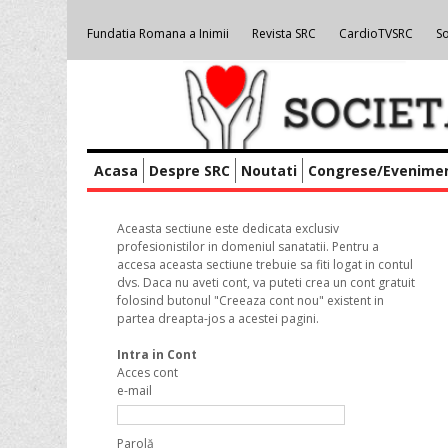
Fundatia Romana a Inimii
Revista SRC
CardioTVSRC
So
Acasa
Despre SRC
Noutati
Congrese/Evenime
Aceasta sectiune este dedicata exclusiv
profesionistilor in domeniul sanatatii. Pentru a
accesa aceasta sectiune trebuie sa fiti logat in contul
dvs. Daca nu aveti cont, va puteti crea un cont gratuit
folosind butonul "Creeaza cont nou" existent in
partea dreapta-jos a acestei pagini.
Intra in Cont
Acces cont
e-mail
Parolă