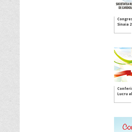
Congres
Sinaia 
Conferi
Lucru al