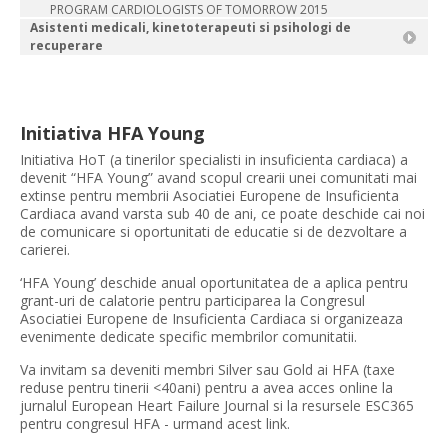
PROGRAM CARDIOLOGISTS OF TOMORROW 2015
Asistenti medicali, kinetoterapeuti si psihologi de
recuperare
Initiativa HFA Young
Initiativa HoT (a tinerilor specialisti in insuficienta cardiaca) a
devenit “HFA Young” avand scopul crearii unei comunitati mai
extinse pentru membrii Asociatiei Europene de Insuficienta
Cardiaca avand varsta sub 40 de ani, ce poate deschide cai noi
de comunicare si oportunitati de educatie si de dezvoltare a
carierei.
‘HFA Young’ deschide anual oportunitatea de a aplica pentru
grant-uri de calatorie pentru participarea la Congresul
Asociatiei Europene de Insuficienta Cardiaca si organizeaza
evenimente dedicate specific membrilor comunitatii.
Va invitam sa deveniti membri Silver sau Gold ai HFA (taxe
reduse pentru tinerii <40ani) pentru a avea acces online la
jurnalul European Heart Failure Journal si la resursele ESC365
pentru congresul HFA - urmand acest link.