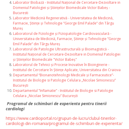
Laborator Biobază - Institutul Național de Cercetare-Dezvoltare in
Domeniul Patologiei și Științelor Biomedicale Victor Babeș -
Bucuresti
Laborator Medicină Regenerativă - Universitatea de Medicină,
Farmacie, Științe și Tehnologie ”George Emil Palade” din Târgu
Mureș
Laboratorul de Fiziologie și Fiziopatologie Cardiovasculară -
Universitatea de Medicină, Farmacie, Științe și Tehnologie ”George
Emil Palade” din Târgu Mureș
Laboratorul de Patologie Ultrastructurală și Bioimagistică -
Institutul Național de Cercetare-Dezvoltare in Domeniul Patologiei
și Științelor Biomedicale "Victor Babeș"
Laboratorul de Tehnici și Procese Inovative în Bioinginerie -
Institutul de Cercetare în Științe Aplicate, Universitatea din Craiova
Departamentul “Bionanotehnologii Medicale și Farmaceutice”-
Institutul de Biologie si Patologie Celulara „Nicolae Simionescu”
București
Departamentul ”Inflamatie” - Institutul de Biologie si Patologie
Celulara „Nicolae Simionescu” București
Programul de schimburi de experienta pentru tinerii
cardiologi
https://www.cardioportal.ro/grupuri-de-lucru/clubul-tinerilor-
cardiologi-din-romania/programul-de-schimburi-de-experienta/