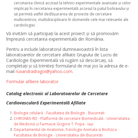
cercetarea clinică accesul la tehnici experimentale avansate și celor
implicați în cercetarea experimentală accesul la patul bolnavului și
să permită astfel desfășurarea de proiecte de cercetare
multicentrice, multidisciplinare în domeniile cele mai relevante ale
cardiologiei.
Vă invităm să participați la acest proiect și să promovăm
împreună cercetarea experimentală din România.
Pentru a include laboratorul dumneavoastră în lista
laboratoarelor de cercetare afiliate Grupului de Lucru de
Cardiologie Experimentală vă rugăm să descărcați, să
completați și să trimiteți formularul de mai jos la adresa de e-
mail
ruxandradragoi@yahoo.com
.
Formular afiliere laborator
Catalog electronic al Laboratoarelor de Cercetare
Cardiovasculară Experimentală Afiliate
Biologie celulară - Facultatea de Biologie - Bucuresti
CHRONEX-RD - Platformă de cercetare Biomedicală - Universitatea
de Medicină și Farmacie Grigore T. Popa - Iași
Departamentul de Anatomie, Fiziologie Animala si Biofizica -
Facultatea de Biologie - Universitatea din Bucuresti