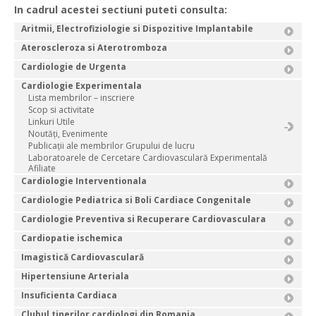
In cadrul acestei sectiuni puteti consulta:
Aritmii, Electrofiziologie si Dispozitive Implantabile
Ateroscleroza si Aterotromboza
Cardiologie de Urgenta
Cardiologie Experimentala
Lista membrilor – inscriere
Scop si activitate
Linkuri Utile
Noutăți, Evenimente
Publicații ale membrilor Grupului de lucru
Laboratoarele de Cercetare Cardiovasculară Experimentală
Afiliate
Cardiologie Interventionala
Cardiologie Pediatrica si Boli Cardiace Congenitale
Cardiologie Preventiva si Recuperare Cardiovasculara
Cardiopatie ischemica
Imagistică Cardiovasculară
Hipertensiune Arteriala
Insuficienta Cardiaca
Clubul tinerilor cardiologi din Romania