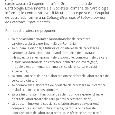
cardiovasculară experimentală la Grupul de Lucru de
Cardiologie Experimentală al Societății Române de Cardiologie.
Informațiile centralizate vor fi făcute publice pe site-ul Grupului
de Lucru sub forma unui
Catalog Electronic al Laboratoarelor
de Cercetare Experimentală
.
Prin acest proiect ne propunem:
să mediatizăm activitatea laboratoarelor de cercetare
cardiovasculară experimentală din România;
să punem la dispoziția tuturor celor interesați de cercetarea
cardiovasculară informații privind domeniile de activitate,
infrastructura și echipamentele disponibile, competențele de care
dispun laboratoarele de cercetare, tehnicile de investigație,
modelele experimentale, animale și celulare, cu care există
experiență;
să stimulăm relațiile de colaborare dintre diferitele laboratoare de
cercetare din țară;
să promovăm elaborarea de proiecte de cercetare multicentrice,
multidisciplinare, translaționale;
să creăm un sistem funcțional de schimburi de experiență între
diferitele laboratoare din țară pentru cercetătorii tineri;
să aducem împreună specialiști și laboratoare cu experiență,
competențe și infrastructuri diferite, pentru a pune bazele
unor consorții de laboratoarecare să le ofere celor implicați în