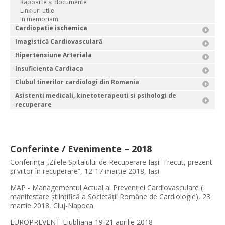
Rapoarte si documente
Link-uri utile
In memoriam
Cardiopatie ischemica
Imagistică Cardiovasculară
Hipertensiune Arteriala
Insuficienta Cardiaca
Clubul tinerilor cardiologi din Romania
Asistenti medicali, kinetoterapeuti si psihologi de
recuperare
Conferinte / Evenimente – 2018
Conferinţa „Zilele Spitalului de Recuperare Iaşi: Trecut, prezent
și viitor în recuperare”, 12-17 martie 2018, Iaşi
MAP - Managementul Actual al Prevenției Cardiovasculare (
manifestare științifică a Societății Române de Cardiologie), 23
martie 2018, Cluj-Napoca
EUROPREVENT-Ljubljana-19-21 aprilie 2018