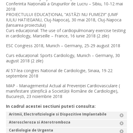
Conferinta Naţională a Grupurilor de Lucru – Sibiu, 10-12 mai
2018
PROIECTULUI EDUCAȚIONAL “ASTĂZI NU FUMEZI!” (UMF
IULIU HATIEGANU, Cluj-Napoca), 30 mai 2018, Cluj-Napoca
(lansarea proiectului)
Curs educaţional: The use of cardiopulmonary exercise testing
in cardiology, Marseille – France, 16 iunie 2018 (2 zile)
ESC Congress 2018, Munich – Germany, 25-29 august 2018
Curs educaţional: Sports Cardiology, Munich – Germany, 30
august 2018 (2 zile)
Al 57-lea congres National de Cardiologie, Sinaia, 19-22
septembrie 2018
MAP - Managementul Actual al Prevenției Cardiovasculare (
manifestare științifică a Societății Române de Cardiologie),
Bucureşti, 23 noiembrie 2018
In cadrul acestei sectiuni puteti consulta:
Aritmii, Electrofiziologie si Dispozitive Implantabile
Ateroscleroza si Aterotromboza
Cardiologie de Urgenta