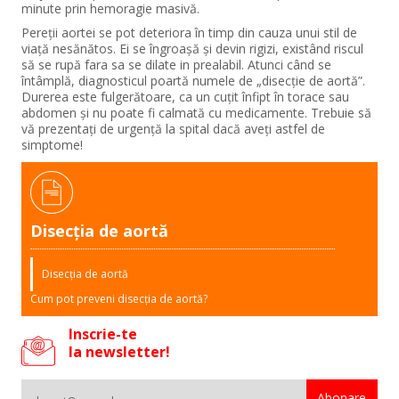
minute prin hemoragie masivă.
Pereții aortei se pot deteriora în timp din cauza unui stil de
viață nesănătos. Ei se îngroașă și devin rigizi, existând riscul
să se rupă fara sa se dilate in prealabil. Atunci când se
întâmplă, diagnosticul poartă numele de „disecție de aortă”.
Durerea este fulgerătoare, ca un cuțit înfipt în torace sau
abdomen și nu poate fi calmată cu medicamente. Trebuie să
vă prezentați de urgență la spital dacă aveți astfel de
simptome!
Disecția de aortă
Disecția de aortă
Cum pot preveni disecţia de aortă?
Inscrie-te
la newsletter!