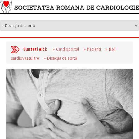
Sunteti aici:
Cardioportal
Pacienti
Boli
cardiovasculare
Disecția de aortă