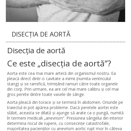
DISECȚIA DE AORTĂ
Disecția de aortă
Ce este „disecţia de aortă”?
Aorta este cea mai mare arteră din organismul nostru. Ea
pleacă direct dintr-o cavitate a inimii (numita ventriculul
stang) și se ramifică, trimițând ramuri către toate organele
din corp. Prin urmare, ea are cel mai mare calibru și cel mai
gros perete dintre toate vasele de sânge.
Aorta pleacă din torace și se termină în abdomen. Oriunde pe
traiectul ei pot apărea probleme. Dacă peretele aortei este
slăbit, aceasta se dilată și ajunge să arate ca o pungă, numită
în termeni medicali „anevrism”. Presiunea sângelui din interior
determina riscul de rupere, cu consecințe catastrofale;
majoritatea pacienților cu anevrism aortic rupt mor în câteva