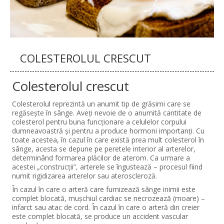
COLESTEROLUL CRESCUT
Colesterolul crescut
Colesterolul reprezintă un anumit tip de grăsimi care se
regăseşte în sânge. Aveţi nevoie de o anumită cantitate de
colesterol pentru buna funcţionare a celulelor corpului
dumneavoastră şi pentru a produce hormoni importanţi. Cu
toate acestea, în cazul în care există prea mult colesterol în
sânge, acesta se depune pe peretele interior al arterelor,
determinând formarea plăcilor de aterom. Ca urmare a
acestei „construcţii”, arterele se îngustează – procesul fiind
numit rigidizarea arterelor sau ateroscleroză.
În cazul în care o arteră care furnizează sânge inimii este
complet blocată, muşchiul cardiac se necrozează (moare) –
infarct sau atac de cord. În cazul în care o arteră din creier
este complet blocată, se produce un accident vascular