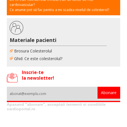
cardiovascular?
Ce anume pot să fac pentru a-mi scadea nivelul de colesterol?
Materiale pacienti
Brosura Colesterolul
Ghid: Ce este colesterolul?
Inscrie-te
la newsletter!
Apasand "abonare", acceptati termenii si conditiile
cardioportal.ro