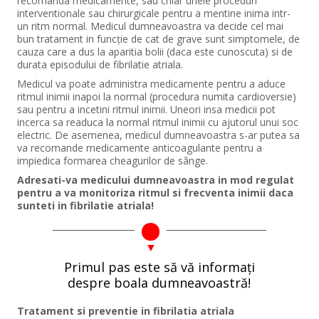
recomanda medicamente, sau chiar unele proceduri
interventionale sau chirurgicale pentru a mentine inima intr-
un ritm normal. Medicul dumneavoastra va decide cel mai
bun tratament in funcție de cat de grave sunt simptomele, de
cauza care a dus la aparitia bolii (daca este cunoscuta) si de
durata episodului de fibrilatie atriala.
Medicul va poate administra medicamente pentru a aduce
ritmul inimii inapoi la normal (procedura numita cardioversie)
sau pentru a incetini ritmul inimii. Uneori insa medicii pot
incerca sa readuca la normal ritmul inimii cu ajutorul unui soc
electric. De asemenea, medicul dumneavoastra s-ar putea sa
va recomande medicamente anticoagulante pentru a
impiedica formarea cheagurilor de sânge.
Adresati-va medicului dumneavoastra in mod regulat
pentru a va monitoriza ritmul si frecventa inimii daca
sunteti in fibrilatie atriala!
Primul pas este să vă informați
despre boala dumneavoastră!
Tratament si preventie in fibrilatia atriala