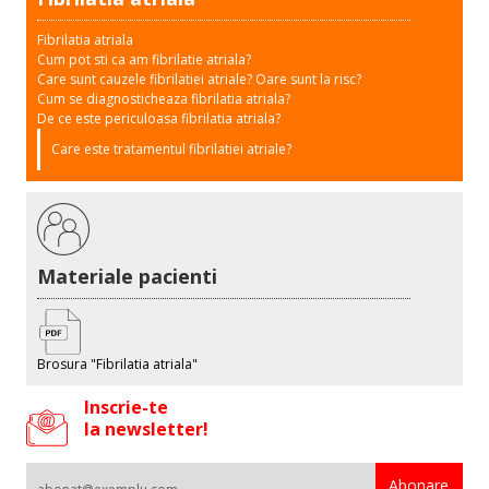
Fibrilatia atriala
Cum pot sti ca am fibrilatie atriala?
Care sunt cauzele fibrilatiei atriale? Oare sunt la risc?
Cum se diagnosticheaza fibrilatia atriala?
De ce este periculoasa fibrilatia atriala?
Care este tratamentul fibrilatiei atriale?
Materiale pacienti
Brosura "Fibrilatia atriala"
Inscrie-te
la newsletter!