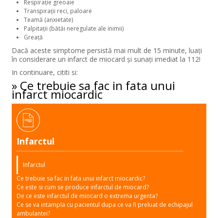
Respirație greoaie
Transpirații reci, paloare
Teamă (anxietate)
Palpitații (bătăi neregulate ale inimii)
Greață
Dacă aceste simptome persistă mai mult de 15 minute, luați
în considerare un infarct de miocard şi sunaţi imediat la 112!
In continuare, cititi si:
» Ce trebuie sa fac in fata unui
infarct miocardic
Infarctul
Infarctul
Ce trebuie sa fac in fata unui infarct miocardic?
Ce este si cum se produce infarctul de miocard?
De ce este infarctul de miocard o extrema urgenta?
Ce se va intampla cu pacientul dupa ce va fi preluat de echipajul
ambulantei?