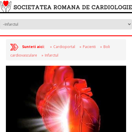
Sunteti aici:
Cardioportal
Pacienti
Boli
cardiovasculare
Infarctul