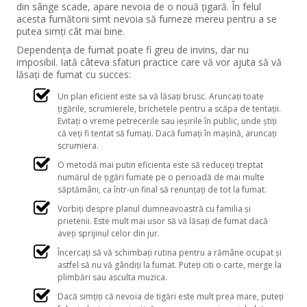
din sânge scade, apare nevoia de o nouă ţigară. În felul
acesta fumătorii simt nevoia să fumeze mereu pentru a se
putea simţi cât mai bine.
Dependenţa de fumat poate fi greu de invins, dar nu
imposibil. Iată câteva sfaturi practice care vă vor ajuta să vă
lăsaţi de fumat cu succes:
Un plan eficient este sa vă lăsaţi brusc. Aruncaţi toate
ţigările, scrumierele, brichetele pentru a scăpa de tentaţii.
Evitaţi o vreme petrecerile sau ieşirile în public, unde ştiţi
că veţi fi tentat să fumaţi. Dacă fumaţi în maşină, aruncaţi
scrumiera.
O metodă mai putin eficienta este să reduceţi treptat
numărul de ţigări fumate pe o perioadă de mai multe
săptămâni, ca într-un final să renunţaţi de tot la fumat.
Vorbiţi despre planul dumneavoastră cu familia şi
prietenii. Este mult mai usor să vă lăsaţi de fumat dacă
aveţi sprijinul celor din jur.
Încercaţi să vă schimbaţi rutina pentru a rămâne ocupat şi
astfel să nu vă gândiţi la fumat. Puteţi citi o carte, merge la
plimbări sau asculta muzica.
Dacă simţiţi că nevoia de tigări este mult prea mare, puteţi