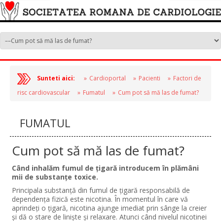
Sunteti aici:
Cardioportal
Pacienti
Factori de
risc cardiovascular
Fumatul
Cum pot să mă las de fumat?
FUMATUL
Cum pot să mă las de fumat?
Când inhalăm fumul de ţigară introducem în plămâni
mii de substanţe toxice.
Principala substanţă din fumul de ţigară responsabilă de
dependenţa fizică este nicotina. În momentul în care vă
aprindeţi o ţigară, nicotina ajunge imediat prin sânge la creier
şi dă o stare de linişte şi relaxare. Atunci când nivelul nicotinei