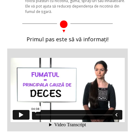
folosi plasturi cu nicotină, guma, spray-uri sau inhalatoare.
Ele vă pot ajuta să reduceţi dependenţa de nicotină din
fumul de ţigară.
Primul pas este să vă informați!