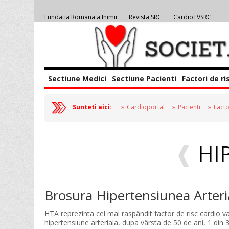
Fundatia Romana a Inimii
Revista SRC
CardioTVSRC
Sectiune Medici
Sectiune Pacienti
Factori de ri
Sunteti aici:
Cardioportal
Pacienti
Facto
HI
Brosura Hipertensiunea Arteri
HTA reprezinta cel mai raspândit factor de risc cardio v
hipertensiune arteriala, dupa vârsta de 50 de ani, 1 din