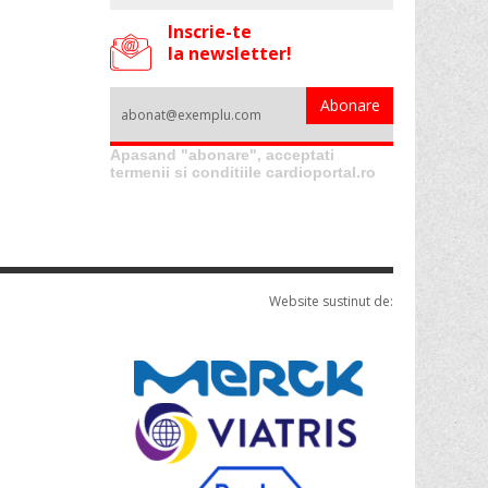
Inscrie-te
la newsletter!
Apasand "abonare", acceptati
termenii si conditiile cardioportal.ro
Website sustinut de: