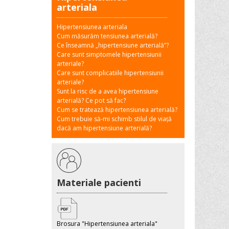
arteriala
Hipertensiunea arteriala
Cum măsurăm tensiunea arterială?
Ce înseamnă „hipertensiune arterială”?
Care sunt simptomele hipertensiunii
arteriale?
Care sunt complicatiile hipertensiunii
arteriale?
Sunt la risc de a avea hipertensiune
arterială? Ce pot să fac?
Cum se tratează hipertensiunea arterială?
Cum trebuie să-mi schimb stilul de viață
dacă am hipertensiune arterială?
Materiale pacienti
Brosura "Hipertensiunea arteriala"