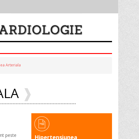
ea Arteriala
ALA
unt peste
Hipertensiunea